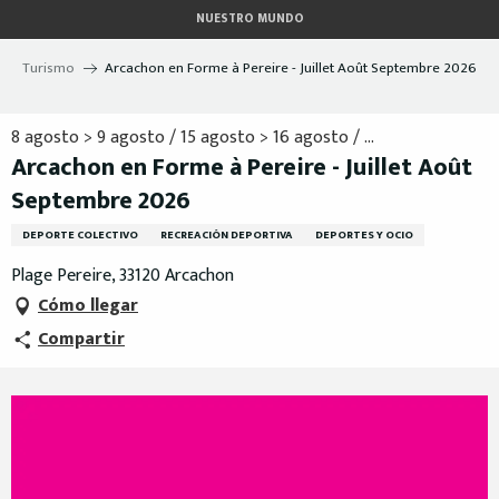
Aller
NUESTRO MUNDO
au
contenu
Turismo
Arcachon en Forme à Pereire - Juillet Août Septembre 2026
principal
8 agosto > 9 agosto / 15 agosto > 16 agosto / ...
Arcachon en Forme à Pereire - Juillet Août
Septembre 2026
DEPORTE COLECTIVO
RECREACIÓN DEPORTIVA
DEPORTES Y OCIO
Plage Pereire, 33120 Arcachon
Cómo llegar
Compartir