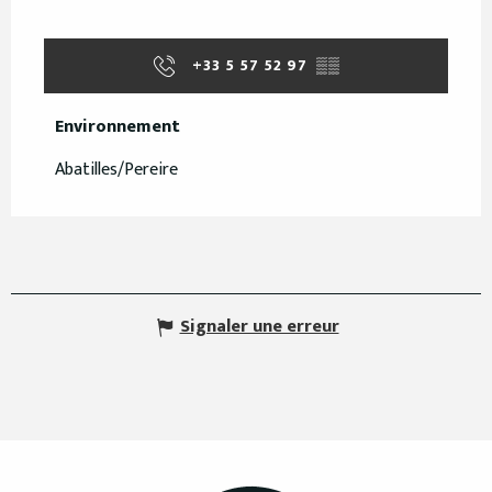
+33 5 57 52 97
▒▒
Environnement
Environnement
Abatilles/Pereire
Signaler une erreur