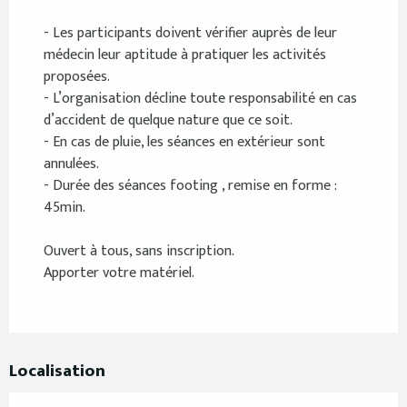
Du
1 août 2026
au
2 août 2026
- Les participants doivent vérifier auprès de leur
médecin leur aptitude à pratiquer les activités
Du
15 août 2026
au
16 août 2026
proposées.
- L’organisation décline toute responsabilité en cas
d’accident de quelque nature que ce soit.
Du
22 août 2026
au
23 août 2026
- En cas de pluie, les séances en extérieur sont
annulées.
Du
29 août 2026
au
30 août 2026
- Durée des séances footing , remise en forme :
45min.
Du
5 septembre 2026
au
6 septembre 2026
Ouvert à tous, sans inscription.
Apporter votre matériel.
Du
12 septembre 2026
au
13 septembre 2026
Du
19 septembre 2026
au
20 septembre
2026
Localisation
Du
26 septembre 2026
au
27 septembre
2026