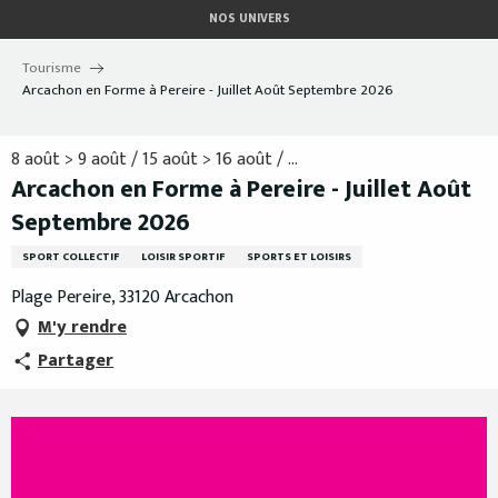
Aller
NOS UNIVERS
au
contenu
Tourisme
principal
Arcachon en Forme à Pereire - Juillet Août Septembre 2026
8 août > 9 août / 15 août > 16 août / ...
Arcachon en Forme à Pereire - Juillet Août
Septembre 2026
SPORT COLLECTIF
LOISIR SPORTIF
SPORTS ET LOISIRS
Plage Pereire, 33120 Arcachon
M'y rendre
Partager