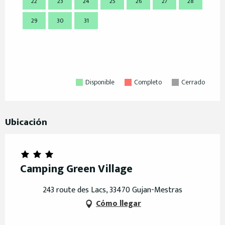
22
23
24
25
26
27
28
21
29
30
31
28
Disponible
Completo
Cerrado
Ubicación
Camping Green Village
243 route des Lacs, 33470 Gujan-Mestras
Cómo llegar