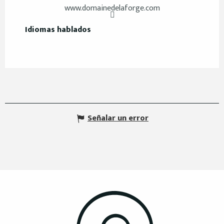
www.domainedelaforge.com
Idiomas hablados
Idiomas hablados
Señalar un error