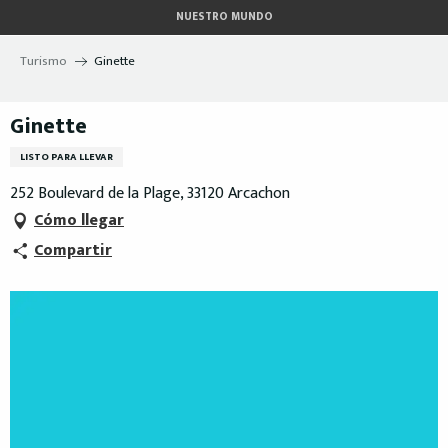
Aller
NUESTRO MUNDO
au
contenu
Turismo
Ginette
principal
Ginette
LISTO PARA LLEVAR
252 Boulevard de la Plage, 33120 Arcachon
Cómo llegar
Compartir