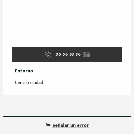
05 56 83 86
▒▒
Entorno
Entorno
Centro ciudad
Señalar un error