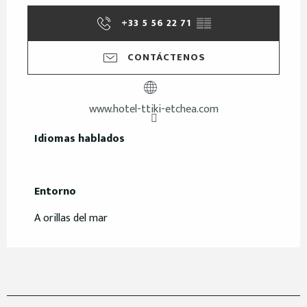
+33 5 56 22 71
▒▒
CONTÁCTENOS
www.hotel-ttiki-etchea.com
Idiomas hablados
Idiomas hablados
Entorno
Entorno
A orillas del mar