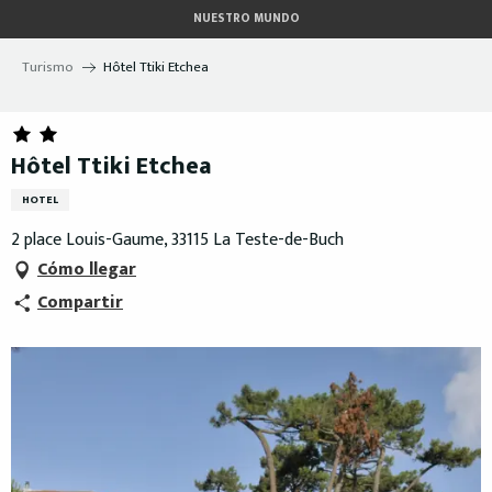
Aller
NUESTRO MUNDO
au
contenu
Turismo
Hôtel Ttiki Etchea
principal
Hôtel Ttiki Etchea
HOTEL
2 place Louis-Gaume, 33115 La Teste-de-Buch
Cómo llegar
Compartir