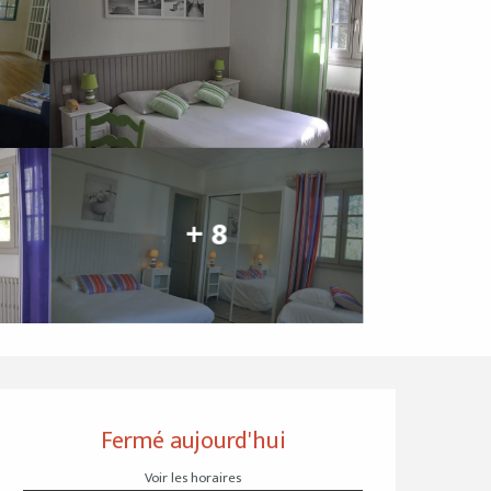
+ 8
Ouverture et coordo
Fermé aujourd'hui
Voir les horaires