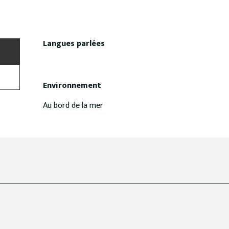
Langues parlées
Langues parlées
Environnement
Environnement
Au bord de la mer