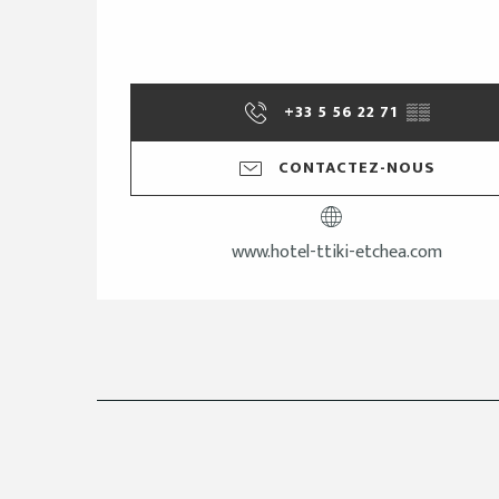
+33 5 56 22 71
▒▒
CONTACTEZ-NOUS
www.hotel-ttiki-etchea.com