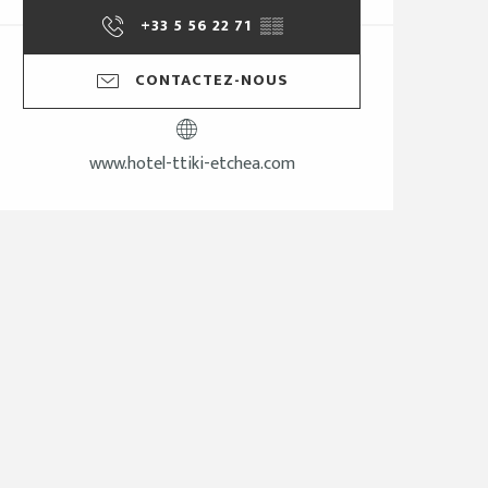
+33 5 56 22 71
▒▒
CONTACTEZ-NOUS
www.hotel-ttiki-etchea.com