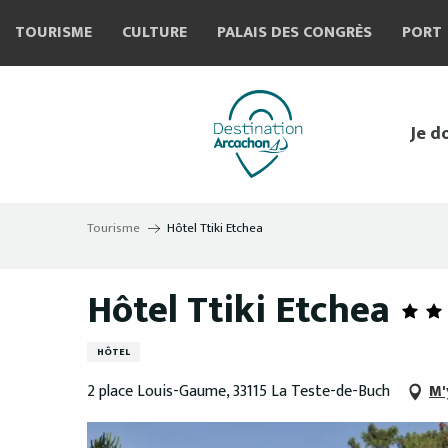
Aller
TOURISME
CULTURE
PALAIS DES CONGRÈS
PORT
au
contenu
principal
Je d
Tourisme
Hôtel Ttiki Etchea
Hôtel Ttiki Etchea
HÔTEL
2 place Louis-Gaume, 33115 La Teste-de-Buch
M'