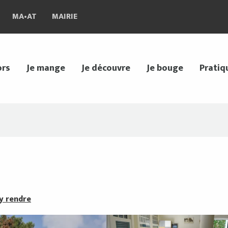
MA•AT
MAIRIE
ors
Je mange
Je découvre
Je bouge
Pratiq
y rendre