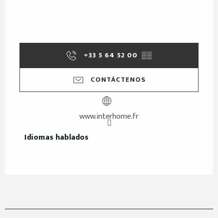
+33 5 64 52 00
▒▒
CONTÁCTENOS
www.interhome.fr
Idiomas hablados
Idiomas hablados