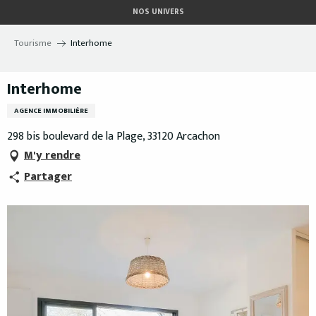
Aller
NOS UNIVERS
au
contenu
Tourisme
Interhome
principal
Interhome
AGENCE IMMOBILIÈRE
298 bis boulevard de la Plage, 33120 Arcachon
M'y rendre
Partager