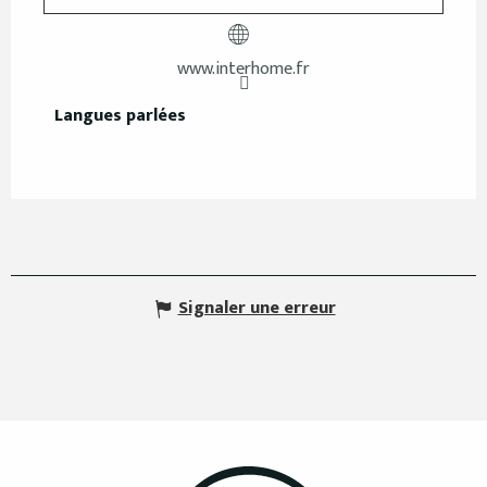
www.interhome.fr
Langues parlées
Langues parlées
Signaler une erreur