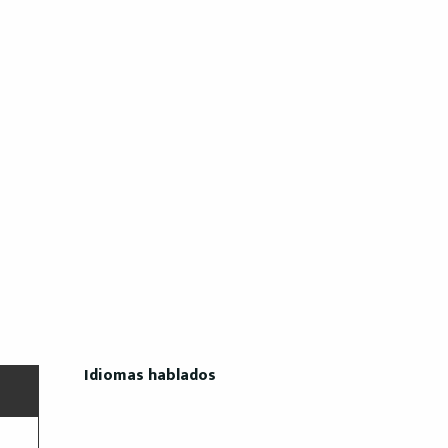
Idiomas hablados
Idiomas hablados