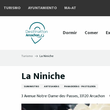
Aller
TURISMO
AYUNTAMIENTO
MA•AT
au
contenu
principal
Dormir
Comer
Ex
Turismo
La Niniche
La Niniche
SUMINISTRO
ARTESANÍAS
PANADERÍAS - PASTELERÍA
3 Avenue Notre-Dame-des-Passes, 33120 Arcachon