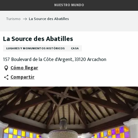
Aller
NUESTRO MUNDO
au
contenu
Turismo
La Source des Abatilles
principal
La Source des Abatilles
LUGARES Y MONUMENTOS HISTÓRICOS
CASA
157 Boulevard de la Côte d'Argent, 33120 Arcachon
Cómo llegar
Compartir