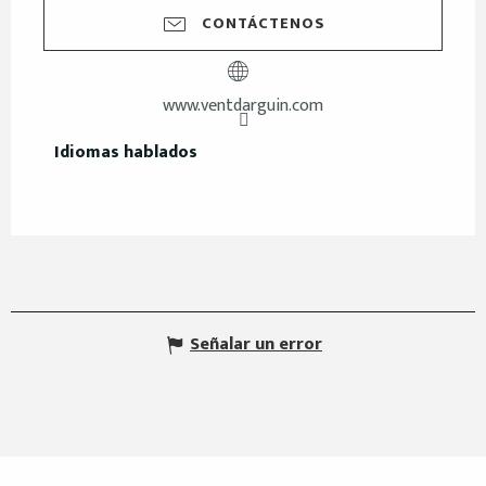
CONTÁCTENOS
www.ventdarguin.com
Idiomas hablados
Idiomas hablados
Señalar un error