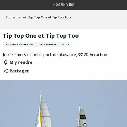
Aller
NOS UNIVERS
au
contenu
Tourisme
Tip Top One et Tip Top Too
principal
Tip Top One et Tip Top Too
ACTIVITÉ SPORTIVE
CATAMARAN
VOILE
Jetée Thiers et petit port de plaisance, 33120 Arcachon
M'y rendre
Partager