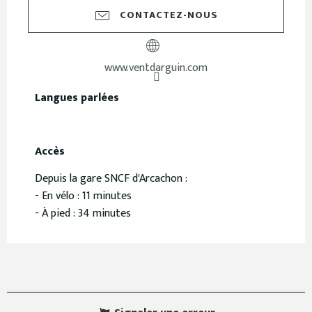
CONTACTEZ-NOUS
www.ventdarguin.com
Langues parlées
Langues parlées
Accès
Accès
Depuis la gare SNCF d'Arcachon :
- En vélo : 11 minutes
- À pied : 34 minutes