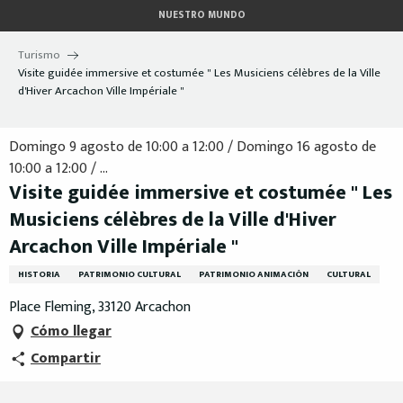
Aller
NUESTRO MUNDO
au
contenu
Turismo
principal
Visite guidée immersive et costumée " Les Musiciens célèbres de la Ville
d'Hiver Arcachon Ville Impériale "
Domingo 9 agosto de 10:00 a 12:00 / Domingo 16 agosto de
10:00 a 12:00 / ...
Visite guidée immersive et costumée " Les
Musiciens célèbres de la Ville d'Hiver
Arcachon Ville Impériale "
HISTORIA
PATRIMONIO CULTURAL
PATRIMONIO ANIMACIÓN
CULTURAL
Place Fleming, 33120 Arcachon
Cómo llegar
Compartir