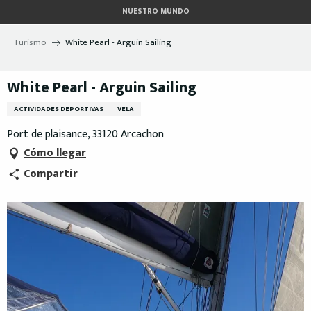
Aller
NUESTRO MUNDO
au
contenu
Turismo
White Pearl - Arguin Sailing
principal
White Pearl - Arguin Sailing
ACTIVIDADES DEPORTIVAS
VELA
Port de plaisance, 33120 Arcachon
Cómo llegar
Compartir