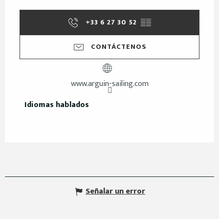
+33 6 27 30 52
▒▒
CONTÁCTENOS
www.arguin-sailing.com
Idiomas hablados
Idiomas hablados
Señalar un error