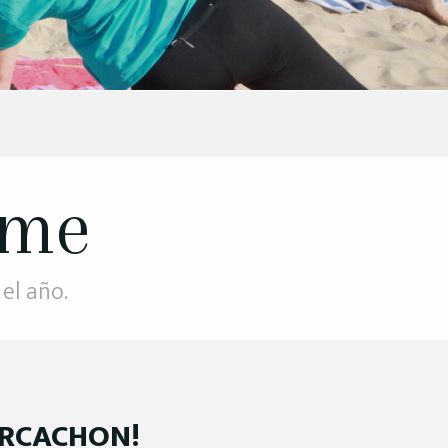
rme
el año.
ARCACHON!