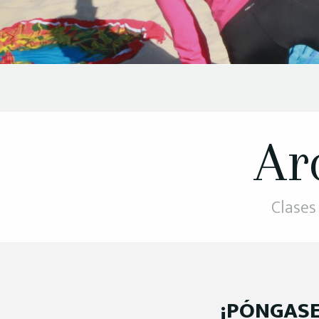
Ar
Clases
¡PÓNGASE