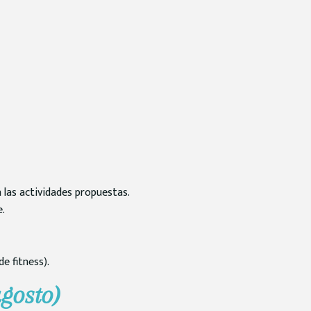
 las actividades propuestas.
e.
e fitness).
agosto)