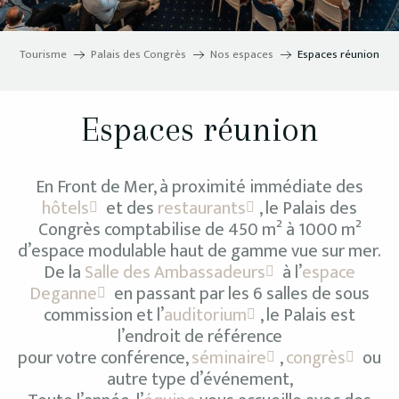
Tourisme
Palais des Congrès
Nos espaces
Espaces réunion
Espaces réunion
En Front de Mer, à proximité immédiate des
hôtels
et des
restaurants
, le Palais des
Congrès comptabilise de 450 m² à 1000 m²
d’espace modulable haut de gamme vue sur mer.
De la
Salle des Ambassadeurs
à l’
espace
Deganne
en passant par les 6 salles de sous
commission et l’
auditorium
, le Palais est
l’endroit de référence
pour votre conférence,
séminaire
,
congrès
ou
autre type d’événement,