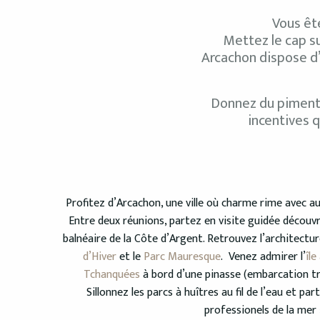
Vous ête
Mettez le cap su
Arcachon dispose d’
Donnez du piment à
incentives 
Profitez d’Arcachon, une ville où charme rime avec au
Entre deux réunions, partez en visite guidée découvr
balnéaire de la Côte d’Argent. Retrouvez l’architecture
d’Hiver
et le
Parc Mauresque
. Venez admirer l’
île
Tchanquées
à bord d’une pinasse (embarcation tr
Sillonnez les parcs à huîtres au fil de l’eau et p
professionels de la mer 