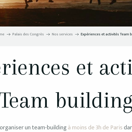
sme
Palais des Congrès
Nos services
Expériences et activités Team b
riences et acti
Team buildin
 organiser un team-building
à moins de 3h de Paris
dan