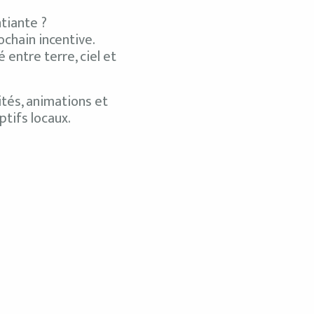
ntiante ?
ochain incentive.
entre terre, ciel et
ités, animations et
tifs locaux.