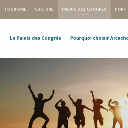
Aller
TOURISME
CULTURE
PALAIS DES CONGRÈS
PORT
au
contenu
principal
Le Palais des Congrès
Pourquoi choisir Arcach