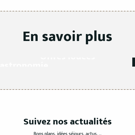
En savoir plus
Offres iodées
gastronomie
LIRE LA SUITE
E LA SUITE
Suivez nos actualités
Bons plans, idées séjours, actus, ...