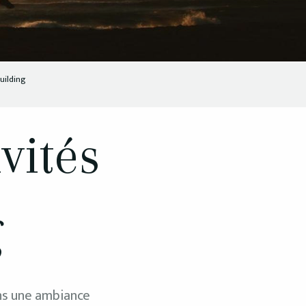
uilding
vités
g
s une ambiance