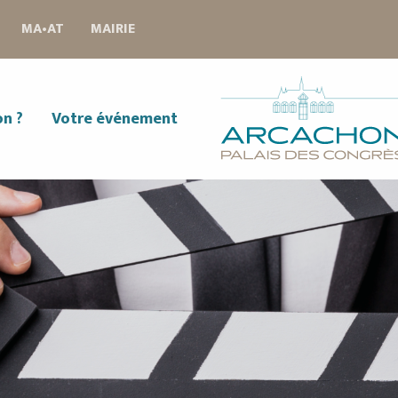
MA•AT
MAIRIE
on ?
Votre événement