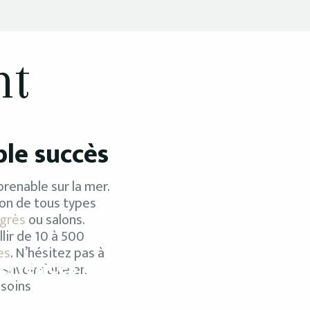
nt
ble succès
prenable sur la mer.
ion de tous types
grès
ou salons.
llir de 10 à 500
es
. N’hésitez pas à
ériences et
Soirées et
 savoir-faire en
soins.
ivités Team
événements