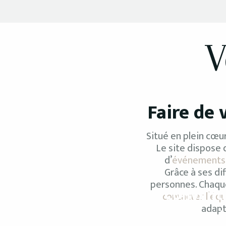
V
Faire de 
Situé en plein cœur
Le site dispose 
d’
événements
Grâce à ses di
personnes. Chaqu
Conventi
contacter l’éq
adapt
Réunions –
Assemb