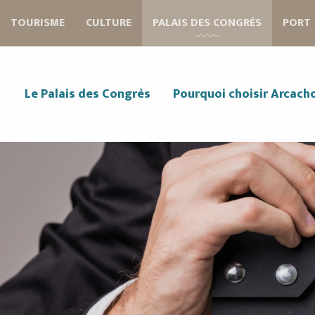
Aller
TOURISME
CULTURE
PALAIS DES CONGRÈS
PORT
au
contenu
principal
Le Palais des Congrès
Pourquoi choisir Arcach