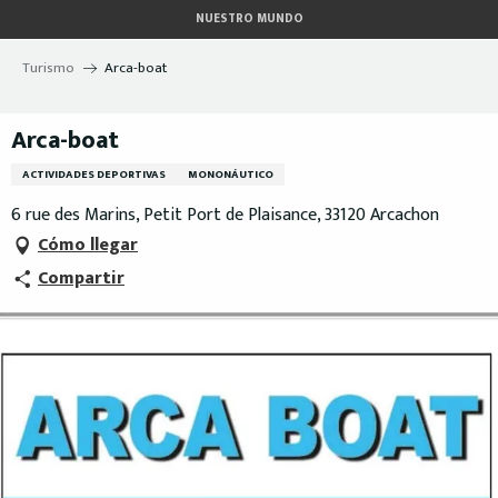
Aller
NUESTRO MUNDO
au
contenu
Turismo
Arca-boat
principal
Arca-boat
ACTIVIDADES DEPORTIVAS
MONONÁUTICO
6 rue des Marins, Petit Port de Plaisance, 33120 Arcachon
Cómo llegar
Compartir