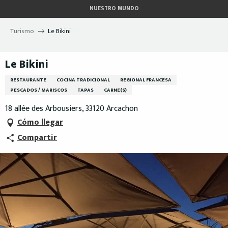
Aller
NUESTRO MUNDO
au
contenu
Turismo
Le Bikini
principal
Le Bikini
RESTAURANTE
COCINA TRADICIONAL
REGIONAL FRANCESA
PESCADOS / MARISCOS
TAPAS
CARNE(S)
18 allée des Arbousiers, 33120 Arcachon
Cómo llegar
Compartir