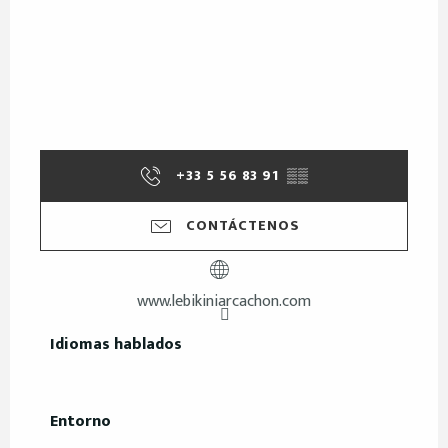
+33 5 56 83 91
▒▒
CONTÁCTENOS
www.lebikiniarcachon.com
Idiomas hablados
Idiomas hablados
Entorno
Entorno