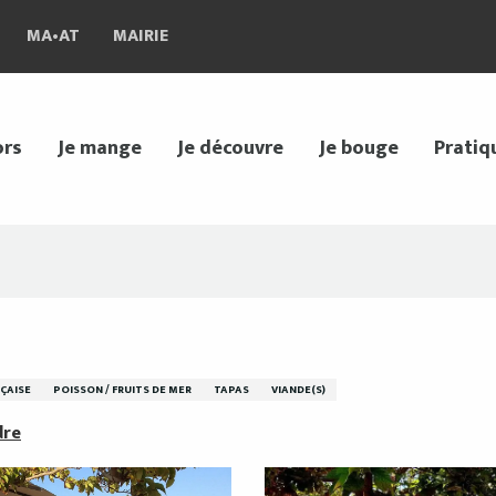
MA•AT
MAIRIE
ors
Je mange
Je découvre
Je bouge
Pratiq
NÇAISE
POISSON / FRUITS DE MER
TAPAS
VIANDE(S)
dre