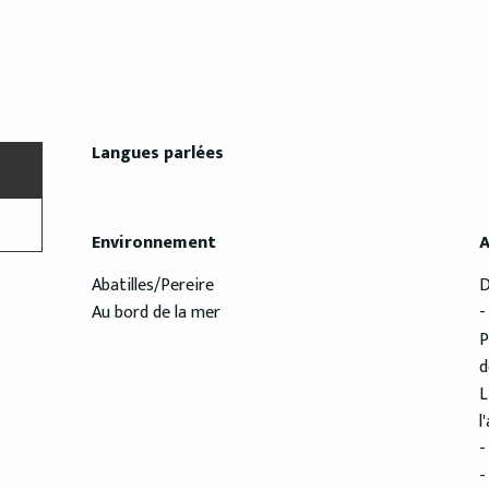
Langues parlées
Langues parlées
Environnement
Environnement
A
A
Abatilles/Pereire
D
Au bord de la mer
-
P
d
L
l
-
-