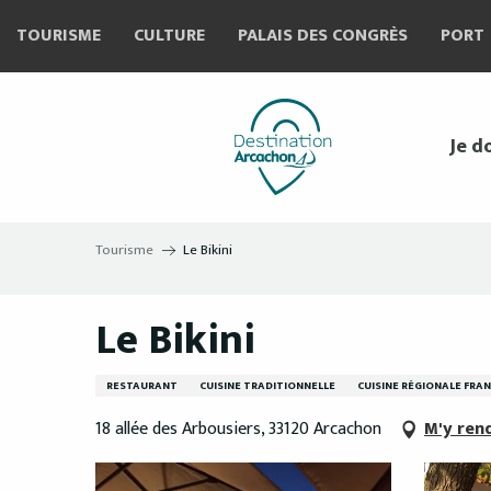
Aller
TOURISME
CULTURE
PALAIS DES CONGRÈS
PORT
au
contenu
principal
Je d
Tourisme
Le Bikini
Le Bikini
RESTAURANT
CUISINE TRADITIONNELLE
CUISINE RÉGIONALE FRA
18 allée des Arbousiers, 33120 Arcachon
M'y ren