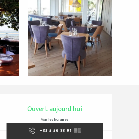
Ouverture et coordo
Ouvert aujourd'hui
Voir les horaires
+33 5 56 83 91
▒▒