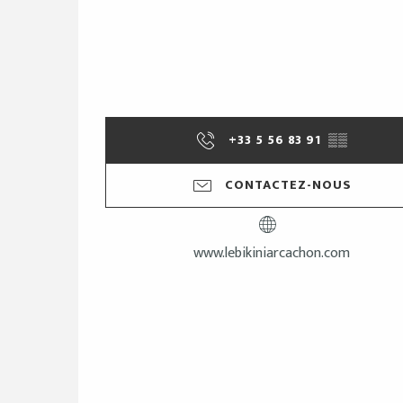
+33 5 56 83 91
▒▒
CONTACTEZ-NOUS
www.lebikiniarcachon.com