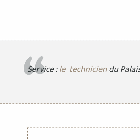
Service :
le technicien
du Palai