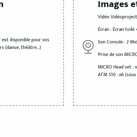
n
Images e
Vidéo Vidéoprojec
Écran : Écran toilé
 est disponible pour vos
Son Console : 2 M
rs (danse, théâtre…)
Prise de son MICR
MICRO Head set : x3
ATM 510 : x6 (sous 