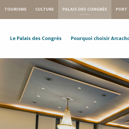
Aller
TOURISME
CULTURE
PALAIS DES CONGRÈS
PORT
au
contenu
principal
Le Palais des Congrès
Pourquoi choisir Arcach