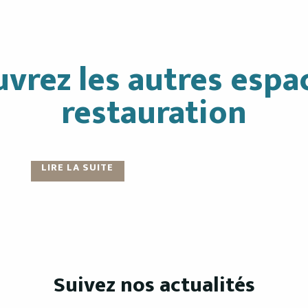
vrez les autres espa
restauration
Tir au Vol
Espace Bar
LIRE LA SUITE
LIRE LA SUITE
Suivez nos actualités