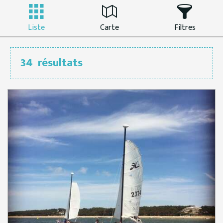
Liste
Carte
Filtres
34
résultats