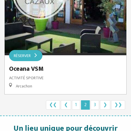
RÉSERVER
Oceana VSM
ACTIVITÉ SPORTIVE
Arcachon
❮❮
❮
1
2
3
❯
❯❯
Un lieu unique pour découvrir