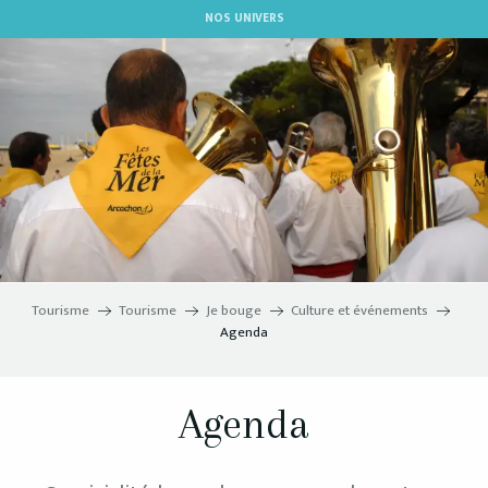
Aller
NOS UNIVERS
au
contenu
principal
Tourisme
Tourisme
Je bouge
Culture et événements
Agenda
Agenda