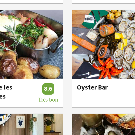
e les
Oyster Bar
8,6
es
Très bon