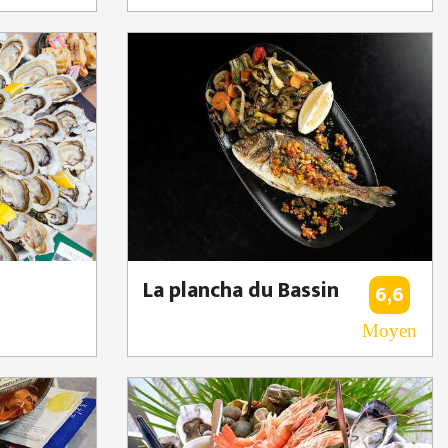
La plancha du Bassin
6,6
Moyen