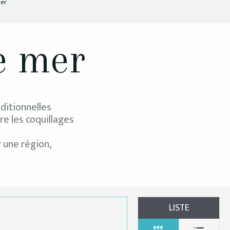
mer
de mer
aditionnelles
e les coquillages
 une région,
LISTE