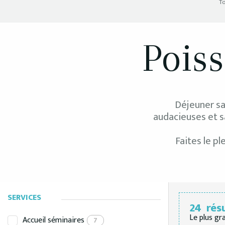
T
Poiss
Déjeuner sai
audacieuses et s
Faites le p
SERVICES
24
rés
Le plus gr
Accueil séminaires
7