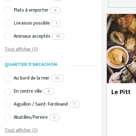
Plats à emporter
6
Livraison possible
1
Animaux acceptés
16
Tout afficher (5)
QUARTIER D'ARCACHON
Au bord de la mer
10
Le Pitt
En centre ville
9
Aiguillon / Saint-Ferdinand
7
Abatilles/Pereire
3
Tout afficher (5)