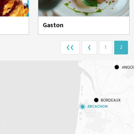
Gaston
❮❮
❮
1
2
ARCACHON