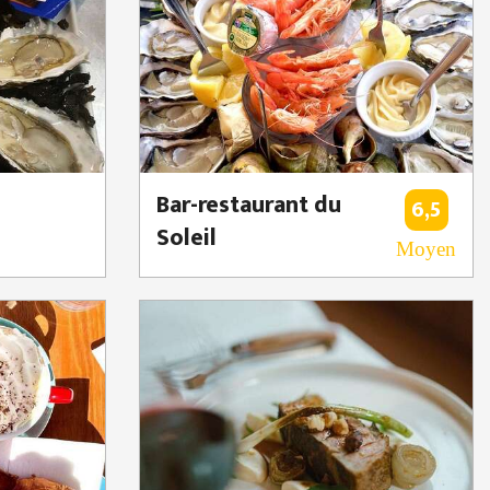
Bar-restaurant du
6,5
Soleil
Moyen