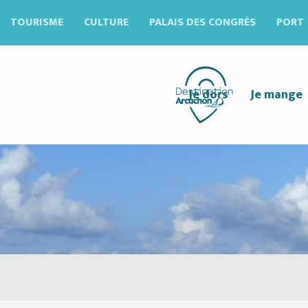
Aller
TOURISME
CULTURE
PALAIS DES CONGRÈS
PORT
au
contenu
principal
Je dors
Je mange