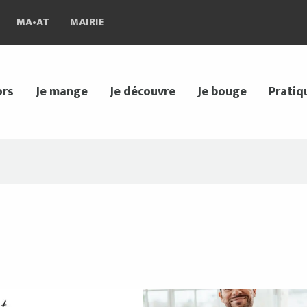
MA•AT
MAIRIE
ors
Je mange
Je découvre
Je bouge
Pratiq