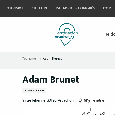
Aller
TOURISME
CULTURE
PALAIS DES CONGRÈS
PORT
au
contenu
principal
Je d
Tourisme
Adam Brunet
Adam Brunet
ALIMENTATION
9 rue Jéhenne, 33120 Arcachon
M'y rendre