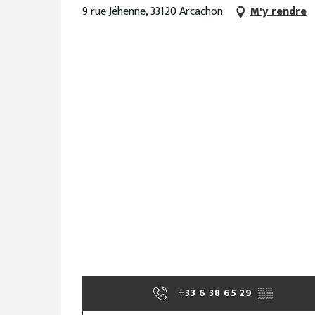
9 rue Jéhenne, 33120 Arcachon
M'y rendre
+33 6 38 65 29
▒▒