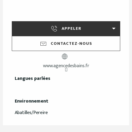
APPELER
CONTACTEZ-NOUS
www.agencedesbains.fr
Langues parlées
Langues parlées
Environnement
Environnement
Abatilles/Pereire