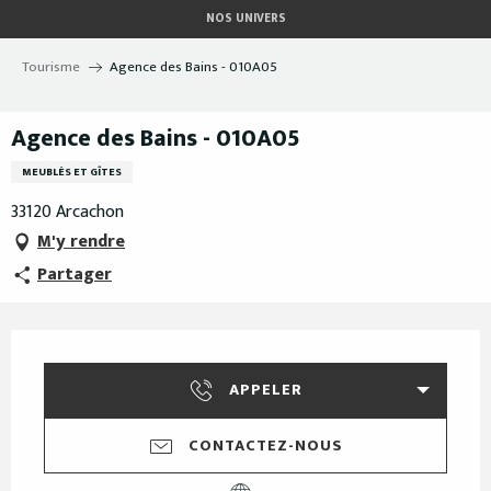
Aller
NOS UNIVERS
au
contenu
Tourisme
Agence des Bains - 010A05
principal
Agence des Bains - 010A05
MEUBLÉS ET GÎTES
33120 Arcachon
M'y rendre
Partager
Ouverture et coordonnées
APPELER
CONTACTEZ-NOUS