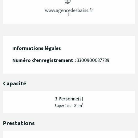
www.agencedesbains.fr
Informations légales
Informations légales
Numéro d'enregistrement :
3300900037739
Capacité
3 Personne(s)
2
Superficie : 21 m
Prestations