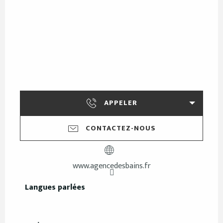
APPELER
CONTACTEZ-NOUS
www.agencedesbains.fr
Langues parlées
Langues parlées