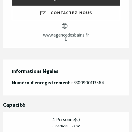
CONTACTEZ-NOUS
www.agencedesbains.fr
Informations légales
Informations légales
Numéro d'enregistrement :
3300900113564
Capacité
4 Personne(s)
2
Superficie : 60 m