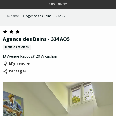
Aller
NOS UNIVERS
au
contenu
Tourisme
Agence des Bains - 324A05
principal
Agence des Bains - 324A05
MEUBLÉS ET GÎTES
13 Avenue Rapp, 33120 Arcachon
M'y rendre
Partager