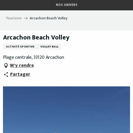
Aller
NOS UNIVERS
au
contenu
Tourisme
Arcachon Beach Volley
principal
Arcachon Beach Volley
ACTIVITÉ SPORTIVE
VOLLEY BALL
Plage centrale, 33120 Arcachon
M'y rendre
Partager