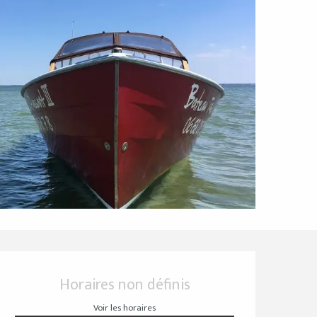
Ouverture et coordo
Horaires non définis
Voir les horaires