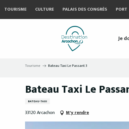
Aller
TOURISME
CULTURE
PALAIS DES CONGRÈS
PORT
au
contenu
principal
Je d
Tourisme
Bateau Taxi Le Passant 3
Bateau Taxi Le Passa
BATEAU-TAXI
33120 Arcachon
M'y rendre