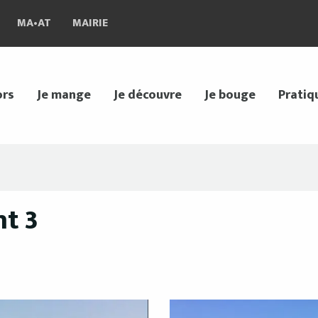
MA•AT
MAIRIE
ors
Je mange
Je découvre
Je bouge
Pratiq
nt 3