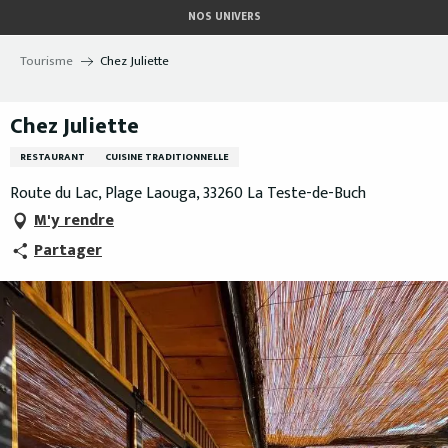
Aller
NOS UNIVERS
au
contenu
Tourisme
Chez Juliette
principal
Chez Juliette
RESTAURANT
CUISINE TRADITIONNELLE
Route du Lac, Plage Laouga, 33260 La Teste-de-Buch
M'y rendre
Partager