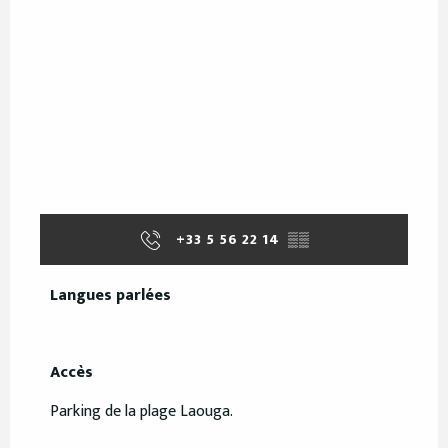
+33 5 56 22 14
▒▒
Langues parlées
Langues parlées
Accès
Accès
Parking de la plage Laouga.