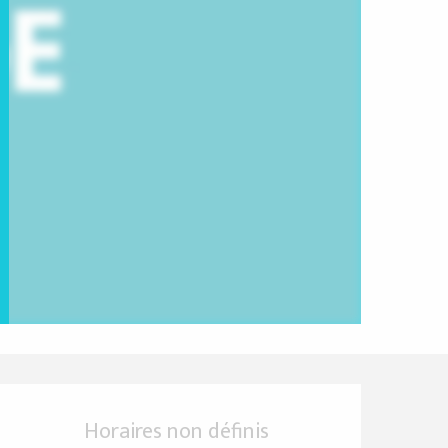
Ouverture et coordo
Horaires non définis