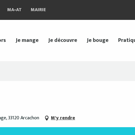
MA•AT
MAIRIE
ors
Je mange
Je découvre
Je bouge
Pratiq
age, 33120 Arcachon
M'y rendre