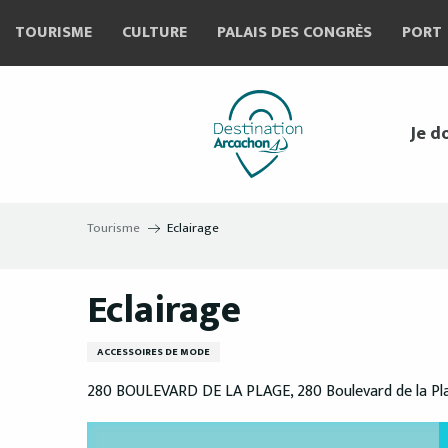
Aller
TOURISME
CULTURE
PALAIS DES CONGRÈS
PORT
au
contenu
principal
Je d
Tourisme
Eclairage
Eclairage
ACCESSOIRES DE MODE
280 BOULEVARD DE LA PLAGE, 280 Boulevard de la Pl