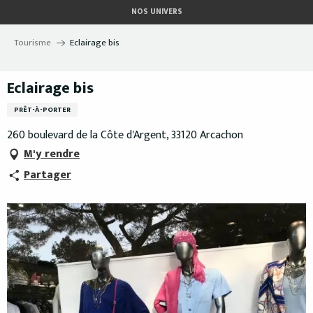
Aller
NOS UNIVERS
au
contenu
Tourisme
Eclairage bis
principal
Eclairage bis
PRÊT-À-PORTER
260 boulevard de la Côte d'Argent, 33120 Arcachon
M'y rendre
Partager