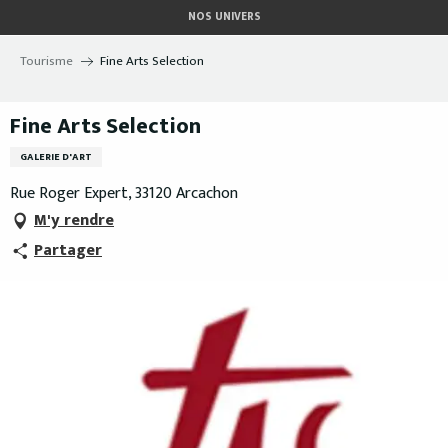
Aller
NOS UNIVERS
au
contenu
Tourisme
Fine Arts Selection
principal
Fine Arts Selection
GALERIE D'ART
Rue Roger Expert, 33120 Arcachon
M'y rendre
Partager