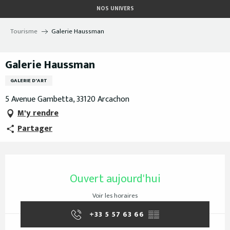
Aller
NOS UNIVERS
au
contenu
Tourisme
Galerie Haussman
principal
Galerie Haussman
GALERIE D'ART
5 Avenue Gambetta, 33120 Arcachon
M'y rendre
Partager
Ouverture et coordonnées
Ouvert aujourd'hui
Voir les horaires
+33 5 57 63 66
▒▒