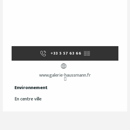
+33 5 57 63 66
▒▒
www.galerie-haussmann.fr
Environnement
Environnement
En centre ville