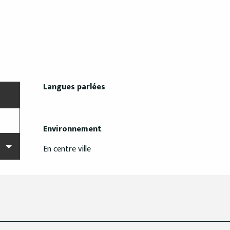
Langues parlées
Langues parlées
Environnement
Environnement
En centre ville