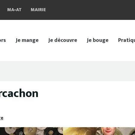
MA•AT
MAIRIE
ors
Je mange
Je découvre
Je bouge
Pratiq
rcachon
re