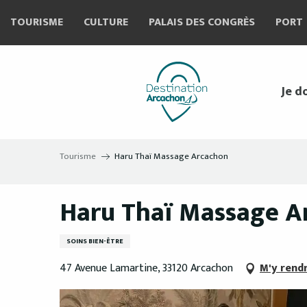
Aller
TOURISME
CULTURE
PALAIS DES CONGRÈS
PORT
au
contenu
principal
Je d
Tourisme
Haru Thaï Massage Arcachon
Haru Thaï Massage A
SOINS BIEN-ÊTRE
47 Avenue Lamartine, 33120 Arcachon
M'y rend