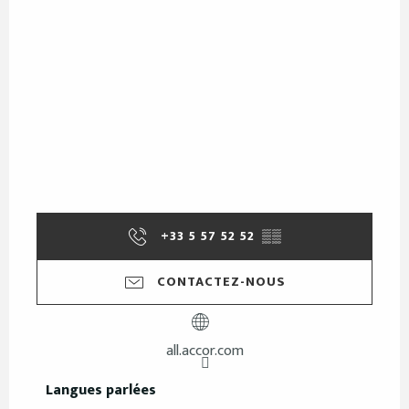
+33 5 57 52 52
▒▒
CONTACTEZ-NOUS
all.accor.com
Langues parlées
Langues parlées