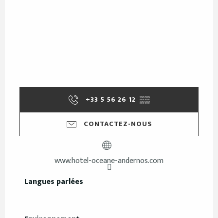
+33 5 56 26 12
▒▒
CONTACTEZ-NOUS
www.hotel-oceane-andernos.com
Langues parlées
Langues parlées