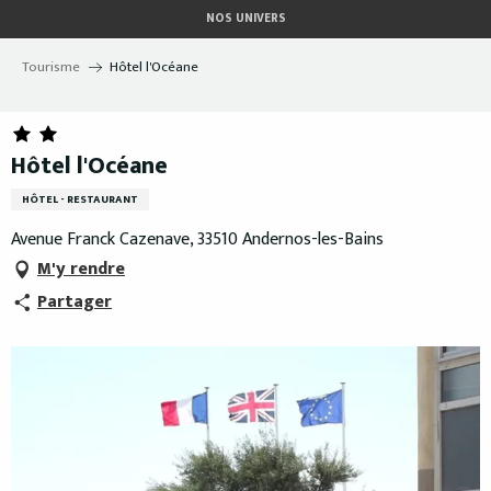
Aller
NOS UNIVERS
au
contenu
Tourisme
Hôtel l'Océane
principal
Hôtel l'Océane
HÔTEL - RESTAURANT
Avenue Franck Cazenave, 33510 Andernos-les-Bains
M'y rendre
Partager