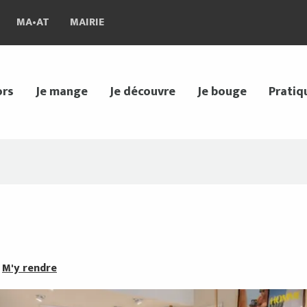
MA•AT
MAIRIE
ors
Je mange
Je découvre
Je bouge
Pratiq
M'y rendre