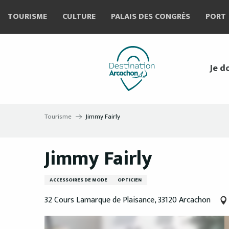
Aller
TOURISME
CULTURE
PALAIS DES CONGRÈS
PORT
au
contenu
principal
Je d
Tourisme
Jimmy Fairly
Jimmy Fairly
ACCESSOIRES DE MODE
OPTICIEN
32 Cours Lamarque de Plaisance, 33120 Arcachon