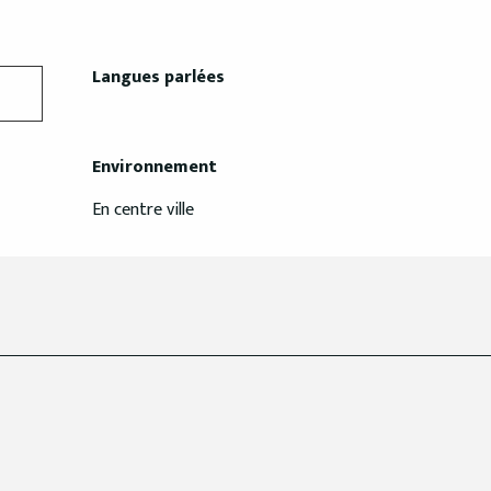
Langues parlées
Langues parlées
Environnement
Environnement
En centre ville