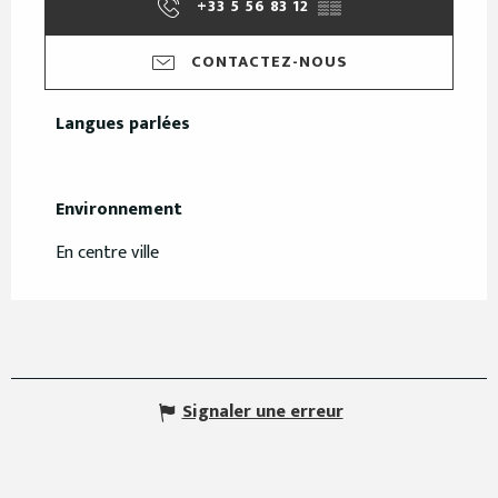
+33 5 56 83 12
▒▒
CONTACTEZ-NOUS
Langues parlées
Langues parlées
Environnement
Environnement
En centre ville
Signaler une erreur