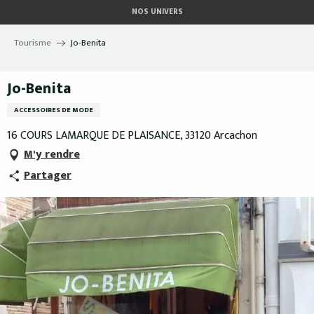
Aller
NOS UNIVERS
au
contenu
Tourisme
Jo-Benita
principal
Jo-Benita
ACCESSOIRES DE MODE
16 COURS LAMARQUE DE PLAISANCE, 33120 Arcachon
M'y rendre
Partager