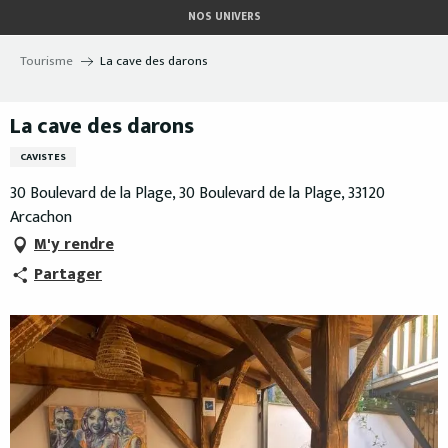
Aller
NOS UNIVERS
au
contenu
Tourisme
La cave des darons
principal
La cave des darons
CAVISTES
30 Boulevard de la Plage, 30 Boulevard de la Plage, 33120
Arcachon
M'y rendre
Partager