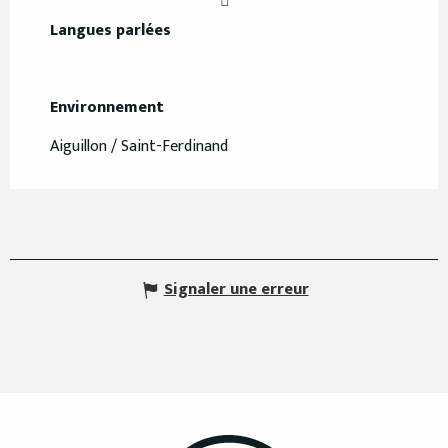
Langues parlées
Langues parlées
Environnement
Environnement
Aiguillon / Saint-Ferdinand
Signaler une erreur