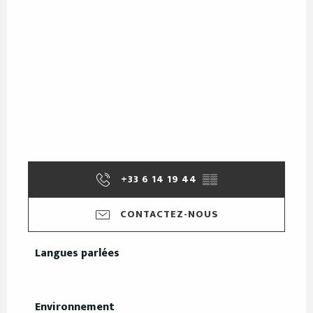
+33 6 14 19 44
▒▒
CONTACTEZ-NOUS
Langues parlées
Langues parlées
Environnement
Environnement