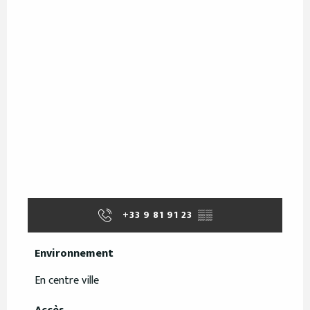
+33 9 81 91 23
▒▒
Environnement
Environnement
En centre ville