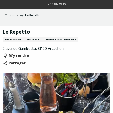
Aller
NOS UNIVERS
au
contenu
Tourisme
Le Repetto
principal
Le Repetto
RESTAURANT
BRASSERIE
CUISINE TRADITIONNELLE
2 avenue Gambetta, 33120 Arcachon
M'y rendre
Partager