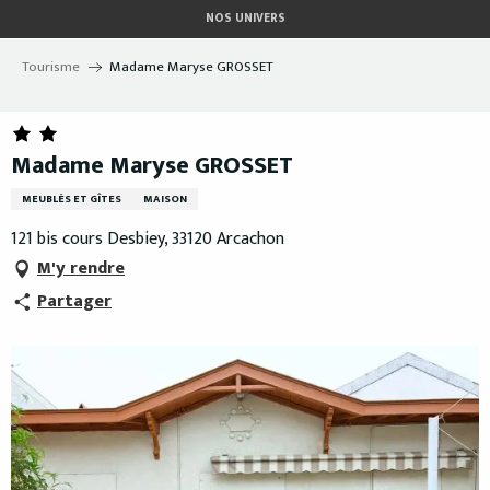
Aller
NOS UNIVERS
au
contenu
Tourisme
Madame Maryse GROSSET
principal
Madame Maryse GROSSET
MEUBLÉS ET GÎTES
MAISON
121 bis cours Desbiey, 33120 Arcachon
M'y rendre
Partager