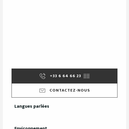
+33 6 64 66 23
▒▒
CONTACTEZ-NOUS
Langues parlées
Langues parlées
Environnement
Environnement