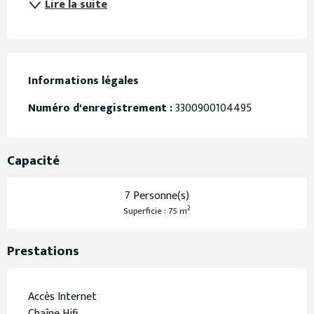
Lire la suite
Informations légales
Informations légales
Numéro d'enregistrement :
3300900104495
Capacité
7 Personne(s)
2
Superficie : 75 m
Prestations
Accès Internet
Chaîne Hifi