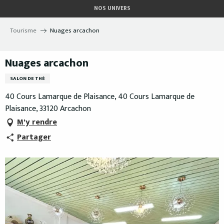
Aller
NOS UNIVERS
au
contenu
Tourisme
Nuages arcachon
principal
Nuages arcachon
SALON DE THÉ
40 Cours Lamarque de Plaisance, 40 Cours Lamarque de
Plaisance, 33120 Arcachon
M'y rendre
Partager