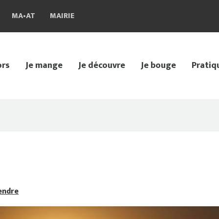
MA•AT
MAIRIE
ors
Je mange
Je découvre
Je bouge
Pratiq
endre