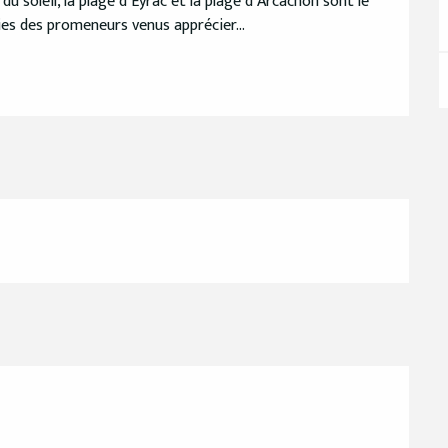
u soleil, la plage d’Eyrac et la plage d’Arcachon sont le 
ries des promeneurs venus apprécier...