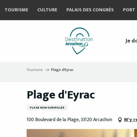
Aller
TOURISME
CULTURE
PALAIS DES CONGRÈS
PORT
au
contenu
principal
Je d
Tourisme
Plage d'Eyrac
Plage d'Eyrac
PLAGE NON SURVEILLÉE
100 Boulevard de la Plage, 33120 Arcachon
M'y r