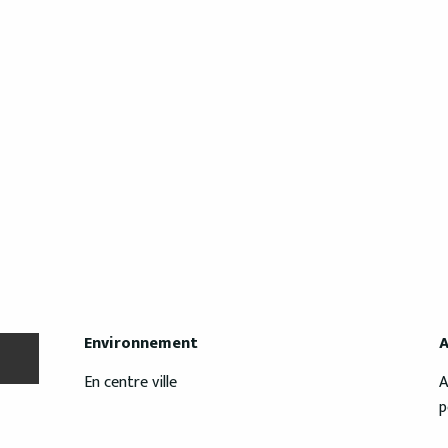
Environnement
Environnement
A
A
En centre ville
A
p