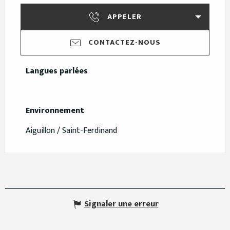
APPELER
CONTACTEZ-NOUS
Langues parlées
Langues parlées
Environnement
Environnement
Aiguillon / Saint-Ferdinand
Signaler une erreur