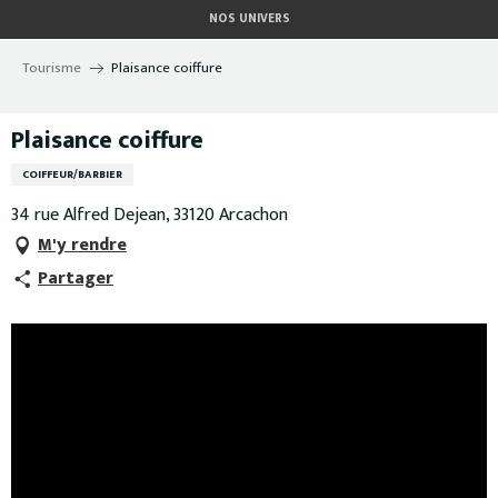
Aller
NOS UNIVERS
au
contenu
Tourisme
Plaisance coiffure
principal
Plaisance coiffure
COIFFEUR/BARBIER
34 rue Alfred Dejean, 33120 Arcachon
M'y rendre
Partager