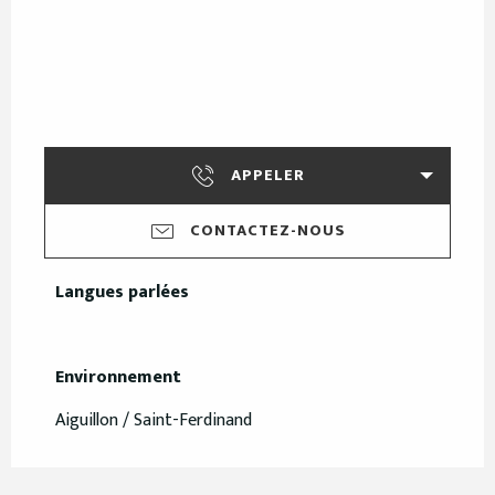
APPELER
CONTACTEZ-NOUS
Langues parlées
Langues parlées
Environnement
Environnement
Aiguillon / Saint-Ferdinand