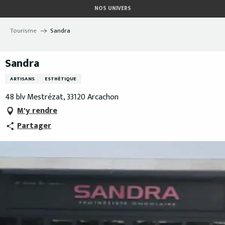
Aller
NOS UNIVERS
au
contenu
Tourisme
Sandra
principal
Sandra
ARTISANS
ESTHÉTIQUE
48 blv Mestrézat, 33120 Arcachon
M'y rendre
Partager