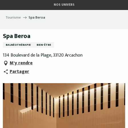
Aller
NOS UNIVERS
au
contenu
Tourisme
Spa Beroa
principal
Spa Beroa
BALNÉOTHÉRAPIE
BIEN-ÊTRE
134 Boulevard de la Plage, 33120 Arcachon
M'y rendre
Partager