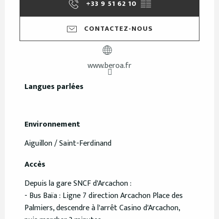
+33 9 51 62 10
▒▒
CONTACTEZ-NOUS
www.beroa.fr
Langues parlées
Langues parlées
Environnement
Environnement
Aiguillon / Saint-Ferdinand
Accès
Accès
Depuis la gare SNCF d'Arcachon :
- Bus Baïa : Ligne 7 direction Arcachon Place des
Palmiers, descendre à l'arrêt Casino d'Arcachon,