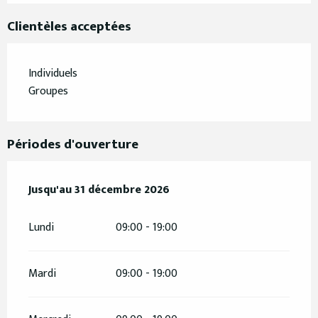
Clientèles acceptées
Individuels
Groupes
Périodes d'ouverture
Du
Jusqu'au
16 mars 2026
31 décembre 2026
au
31 décembre 2026
Lundi
09:00 - 19:00
Mardi
09:00 - 19:00